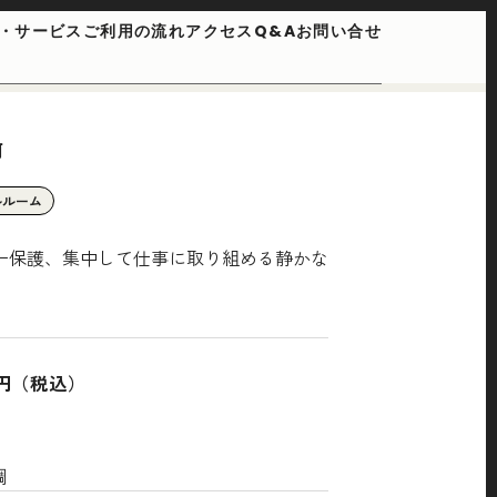
・サービス
ご利用の流れ
アクセス
Q&A
お問い合せ
河
ルルーム
ー保護、集中して仕事に取り組める静かな
00円（税込）
調