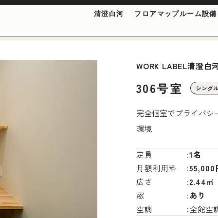
清澄白河
フロアマップ
ルーム
設備
WORK LABEL清澄白
306号室
シング
完全個室でプライバシ
環境
定員
1名
月額利用料
55,0
広さ
2.44㎡
窓
あり
空調
全館空